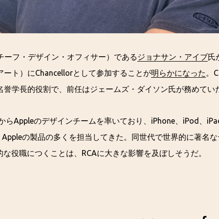
（チーフ・デザイン・オフィサー）である
ジョナサン・アイブ
氏
ト）にChancellorとして参加することが
明らかになった
。C
並ぶ名誉学長的役割で、前任はジェームズ・ダイソン氏が務めて
らAppleのデザインチームを率いており、iPhone、iPod、iPad
chなど、Appleの製品の多くを担当してきた。同世代で世界的に著
的な役職につくことは、RCAに大きな影響を及ぼしそうだ。