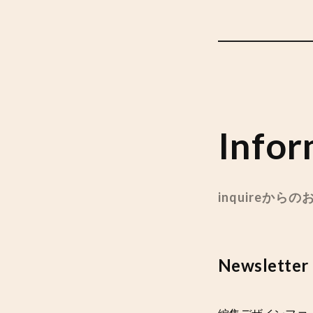
Infor
inquireから
Newsletter