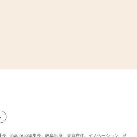
へ
、inquire.jp編集長。岐阜出身、東京在住。イノベーション、科