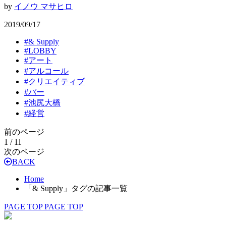
by
イノウ マサヒロ
2019/09/17
#
& Supply
#
LOBBY
#
アート
#
アルコール
#
クリエイティブ
#
バー
#
池尻大橋
#
経営
前のページ
1 / 1
1
次のページ
BACK
Home
「& Supply」タグの記事一覧
PAGE TOP
PAGE TOP