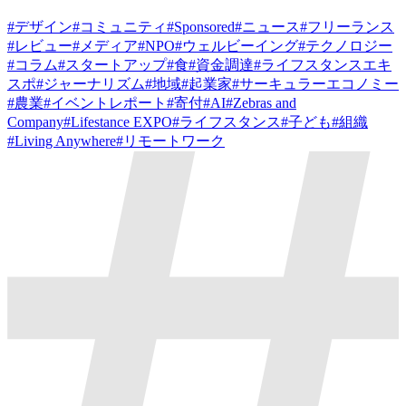
#
デザイン
#
コミュニティ
#
Sponsored
#
ニュース
#
フリーランス
#
レビュー
#
メディア
#
NPO
#
ウェルビーイング
#
テクノロジー
#
コラム
#
スタートアップ
#
食
#
資金調達
#
ライフスタンスエキ
スポ
#
ジャーナリズム
#
地域
#
起業家
#
サーキュラーエコノミー
#
農業
#
イベントレポート
#
寄付
#
AI
#
Zebras and
Company
#
Lifestance EXPO
#
ライフスタンス
#
子ども
#
組織
#
Living Anywhere
#
リモートワーク