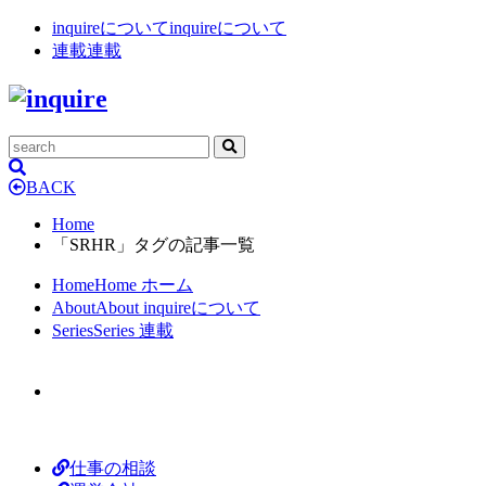
inquireについて
inquireについて
連載
連載
BACK
Home
「SRHR」タグの記事一覧
Home
Home
ホーム
About
About
inquireについて
Series
Series
連載
仕事の相談