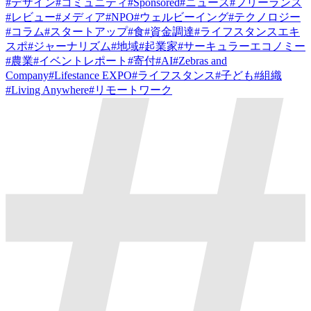
#
デザイン
#
コミュニティ
#
Sponsored
#
ニュース
#
フリーランス
#
レビュー
#
メディア
#
NPO
#
ウェルビーイング
#
テクノロジー
#
コラム
#
スタートアップ
#
食
#
資金調達
#
ライフスタンスエキ
スポ
#
ジャーナリズム
#
地域
#
起業家
#
サーキュラーエコノミー
#
農業
#
イベントレポート
#
寄付
#
AI
#
Zebras and
Company
#
Lifestance EXPO
#
ライフスタンス
#
子ども
#
組織
#
Living Anywhere
#
リモートワーク