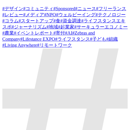
#
デザイン
#
コミュニティ
#
Sponsored
#
ニュース
#
フリーランス
#
レビュー
#
メディア
#
NPO
#
ウェルビーイング
#
テクノロジー
#
コラム
#
スタートアップ
#
食
#
資金調達
#
ライフスタンスエキ
スポ
#
ジャーナリズム
#
地域
#
起業家
#
サーキュラーエコノミー
#
農業
#
イベントレポート
#
寄付
#
AI
#
Zebras and
Company
#
Lifestance EXPO
#
ライフスタンス
#
子ども
#
組織
#
Living Anywhere
#
リモートワーク