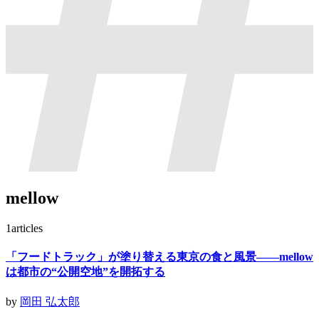
mellow
1
articles
「フードトラック」が塗り替える東京の食と風景——mellow
は都市の“公開空地”を開拓する
by
岡田 弘太郎