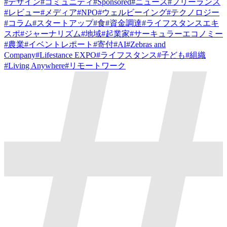
#
デザイン
#
コミュニティ
#
Sponsored
#
ニュース
#
フリーランス
#
レビュー
#
メディア
#
NPO
#
ウェルビーイング
#
テクノロジー
#
コラム
#
スタートアップ
#
食
#
資金調達
#
ライフスタンスエキ
スポ
#
ジャーナリズム
#
地域
#
起業家
#
サーキュラーエコノミー
#
農業
#
イベントレポート
#
寄付
#
AI
#
Zebras and
Company
#
Lifestance EXPO
#
ライフスタンス
#
子ども
#
組織
#
Living Anywhere
#
リモートワーク