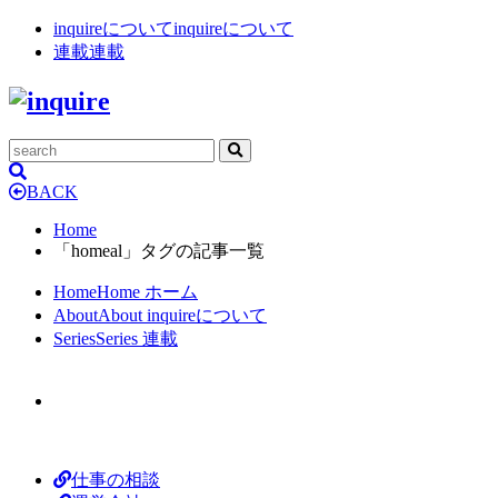
inquireについて
inquireについて
連載
連載
BACK
Home
「homeal」タグの記事一覧
Home
Home
ホーム
About
About
inquireについて
Series
Series
連載
仕事の相談