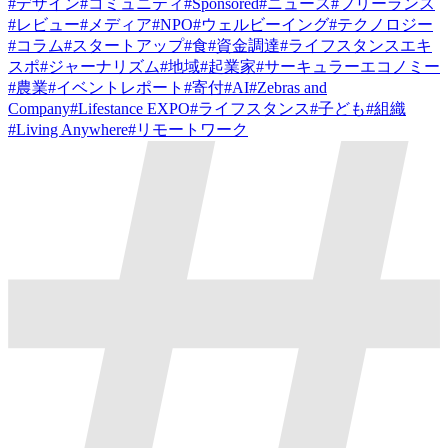
#
デザイン
#
コミュニティ
#
Sponsored
#
ニュース
#
フリーランス
#
レビュー
#
メディア
#
NPO
#
ウェルビーイング
#
テクノロジー
#
コラム
#
スタートアップ
#
食
#
資金調達
#
ライフスタンスエキ
スポ
#
ジャーナリズム
#
地域
#
起業家
#
サーキュラーエコノミー
#
農業
#
イベントレポート
#
寄付
#
AI
#
Zebras and
Company
#
Lifestance EXPO
#
ライフスタンス
#
子ども
#
組織
#
Living Anywhere
#
リモートワーク