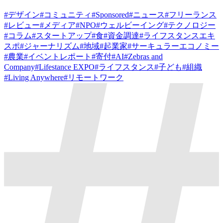
#
デザイン
#
コミュニティ
#
Sponsored
#
ニュース
#
フリーランス
#
レビュー
#
メディア
#
NPO
#
ウェルビーイング
#
テクノロジー
#
コラム
#
スタートアップ
#
食
#
資金調達
#
ライフスタンスエキ
スポ
#
ジャーナリズム
#
地域
#
起業家
#
サーキュラーエコノミー
#
農業
#
イベントレポート
#
寄付
#
AI
#
Zebras and
Company
#
Lifestance EXPO
#
ライフスタンス
#
子ども
#
組織
#
Living Anywhere
#
リモートワーク