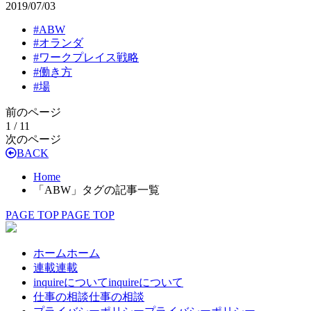
2019/07/03
#
ABW
#
オランダ
#
ワークプレイス戦略
#
働き方
#
場
前のページ
1 / 1
1
次のページ
BACK
Home
「ABW」タグの記事一覧
PAGE TOP
PAGE TOP
ホーム
ホーム
連載
連載
inquireについて
inquireについて
仕事の相談
仕事の相談