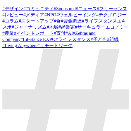
#
デザイン
#
コミュニティ
#
Sponsored
#
ニュース
#
フリーランス
#
レビュー
#
メディア
#
NPO
#
ウェルビーイング
#
テクノロジー
#
コラム
#
スタートアップ
#
食
#
資金調達
#
ライフスタンスエキ
スポ
#
ジャーナリズム
#
地域
#
起業家
#
サーキュラーエコノミー
#
農業
#
イベントレポート
#
寄付
#
AI
#
Zebras and
Company
#
Lifestance EXPO
#
ライフスタンス
#
子ども
#
組織
#
Living Anywhere
#
リモートワーク