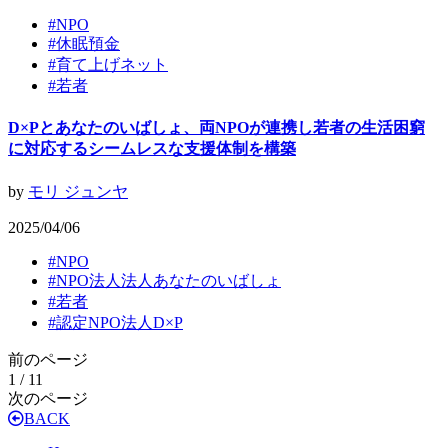
#
NPO
#
休眠預金
#
育て上げネット
#
若者
D×Pとあなたのいばしょ、両NPOが連携し若者の生活困窮
に対応するシームレスな支援体制を構築
by
モリ ジュンヤ
2025/04/06
#
NPO
#
NPO法人法人あなたのいばしょ
#
若者
#
認定NPO法人D×P
前のページ
1 / 1
1
次のページ
BACK