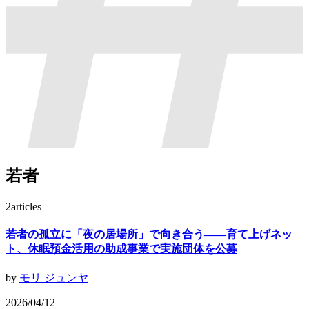
若者
2
articles
若者の孤立に「夜の居場所」で向き合う——育て上げネッ
ト、休眠預金活用の助成事業で実施団体を公募
by
モリ ジュンヤ
2026/04/12