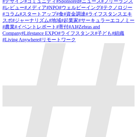
#
デザイン
#
コミュニティ
#
Sponsored
#
ニュース
#
フリーランス
#
レビュー
#
メディア
#
NPO
#
ウェルビーイング
#
テクノロジー
#
コラム
#
スタートアップ
#
食
#
資金調達
#
ライフスタンスエキ
スポ
#
ジャーナリズム
#
地域
#
起業家
#
サーキュラーエコノミー
#
農業
#
イベントレポート
#
寄付
#
AI
#
Zebras and
Company
#
Lifestance EXPO
#
ライフスタンス
#
子ども
#
組織
#
Living Anywhere
#
リモートワーク