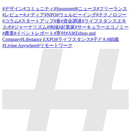
#
デザイン
#
コミュニティ
#
Sponsored
#
ニュース
#
フリーランス
#
レビュー
#
メディア
#
NPO
#
ウェルビーイング
#
テクノロジー
#
コラム
#
スタートアップ
#
食
#
資金調達
#
ライフスタンスエキ
スポ
#
ジャーナリズム
#
地域
#
起業家
#
サーキュラーエコノミー
#
農業
#
イベントレポート
#
寄付
#
AI
#
Zebras and
Company
#
Lifestance EXPO
#
ライフスタンス
#
子ども
#
組織
#
Living Anywhere
#
リモートワーク