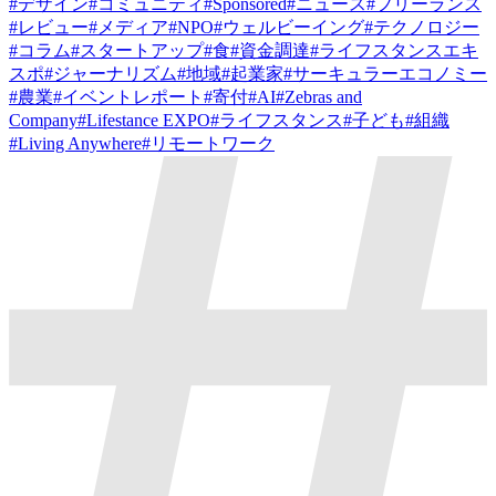
#
デザイン
#
コミュニティ
#
Sponsored
#
ニュース
#
フリーランス
#
レビュー
#
メディア
#
NPO
#
ウェルビーイング
#
テクノロジー
#
コラム
#
スタートアップ
#
食
#
資金調達
#
ライフスタンスエキ
スポ
#
ジャーナリズム
#
地域
#
起業家
#
サーキュラーエコノミー
#
農業
#
イベントレポート
#
寄付
#
AI
#
Zebras and
Company
#
Lifestance EXPO
#
ライフスタンス
#
子ども
#
組織
#
Living Anywhere
#
リモートワーク