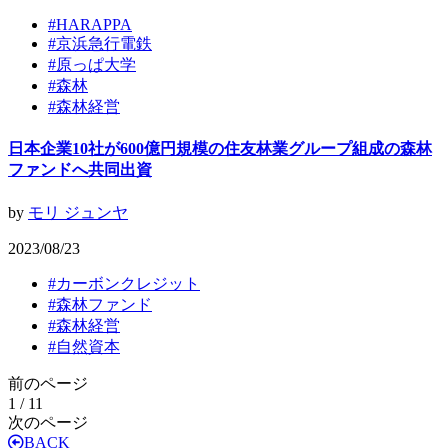
#
HARAPPA
#
京浜急行電鉄
#
原っぱ大学
#
森林
#
森林経営
日本企業10社が600億円規模の住友林業グループ組成の森林
ファンドへ共同出資
by
モリ ジュンヤ
2023/08/23
#
カーボンクレジット
#
森林ファンド
#
森林経営
#
自然資本
前のページ
1 / 1
1
次のページ
BACK