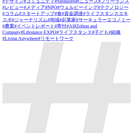
#
デザイン
#
コミュニティ
#
Sponsored
#
ニュース
#
フリーランス
#
レビュー
#
メディア
#
NPO
#
ウェルビーイング
#
テクノロジー
#
コラム
#
スタートアップ
#
食
#
資金調達
#
ライフスタンスエキ
スポ
#
ジャーナリズム
#
地域
#
起業家
#
サーキュラーエコノミー
#
農業
#
イベントレポート
#
寄付
#
AI
#
Zebras and
Company
#
Lifestance EXPO
#
ライフスタンス
#
子ども
#
組織
#
Living Anywhere
#
リモートワーク