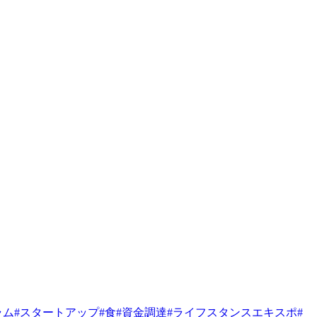
ラム
#
スタートアップ
#
食
#
資金調達
#
ライフスタンスエキスポ
#