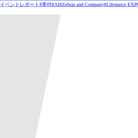
イベントレポート
#
寄付
#
AI
#
Zebras and Company
#
Lifestance EX