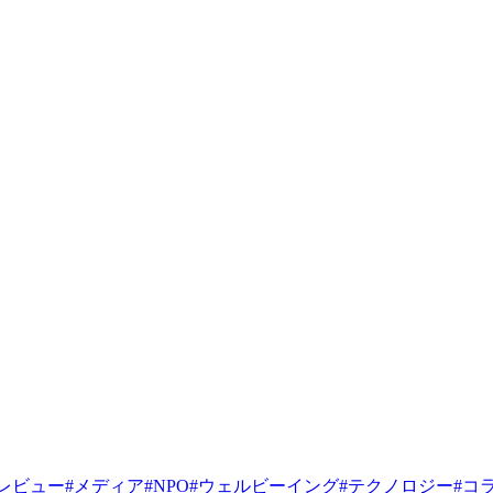
レビュー
#
メディア
#
NPO
#
ウェルビーイング
#
テクノロジー
#
コ