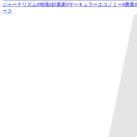
ジャーナリズム
#
地域
#
起業家
#
サーキュラーエコノミー
#
農業
#
ーク