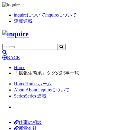
inquireについて
inquireについて
連載
連載
BACK
Home
「拡張生態系」タグの記事一覧
Home
Home
ホーム
About
About
inquireについて
Series
Series
連載
仕事の相談
運営会社