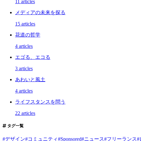
11 articles
メディアの未来を探る
15 articles
花道の哲学
4 articles
エゴる、エコる
3 articles
あわいと風土
4 articles
ライフスタンスを問う
22 articles
タグ一覧
#
デザイン
#
コミュニティ
#
Sponsored
#
ニュース
#
フリーランス
#