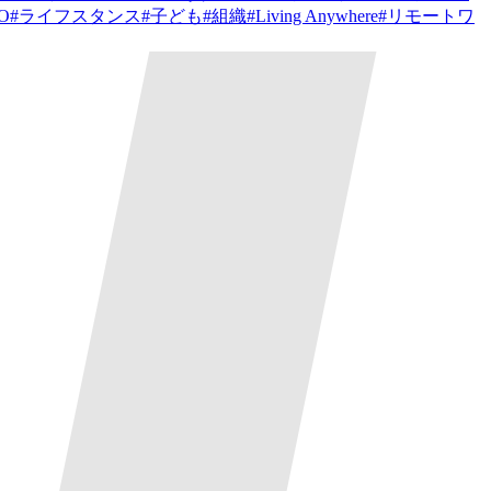
PO
#
ライフスタンス
#
子ども
#
組織
#
Living Anywhere
#
リモートワ