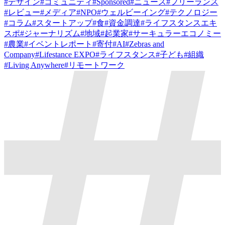
#
デザイン
#
コミュニティ
#
Sponsored
#
ニュース
#
フリーランス
#
レビュー
#
メディア
#
NPO
#
ウェルビーイング
#
テクノロジー
#
コラム
#
スタートアップ
#
食
#
資金調達
#
ライフスタンスエキ
スポ
#
ジャーナリズム
#
地域
#
起業家
#
サーキュラーエコノミー
#
農業
#
イベントレポート
#
寄付
#
AI
#
Zebras and
Company
#
Lifestance EXPO
#
ライフスタンス
#
子ども
#
組織
#
Living Anywhere
#
リモートワーク