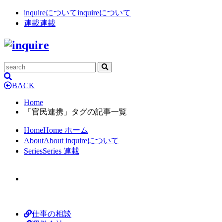
inquireについて
inquireについて
連載
連載
BACK
Home
「官民連携」タグの記事一覧
Home
Home
ホーム
About
About
inquireについて
Series
Series
連載
仕事の相談