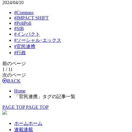
2024/04/10
#
Compass
#
IMPACT SHIFT
#
PoliPoli
#
SIB
#
インパクト
#
ソーシャル･エックス
#
官民連携
#
行政
前のページ
1 / 1
1
次のページ
BACK
Home
「官民連携」タグの記事一覧
PAGE TOP
PAGE TOP
ホーム
ホーム
連載
連載