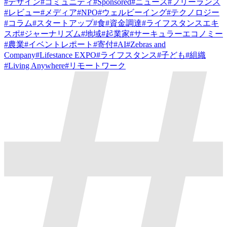
#
デザイン
#
コミュニティ
#
Sponsored
#
ニュース
#
フリーランス
#
レビュー
#
メディア
#
NPO
#
ウェルビーイング
#
テクノロジー
#
コラム
#
スタートアップ
#
食
#
資金調達
#
ライフスタンスエキ
スポ
#
ジャーナリズム
#
地域
#
起業家
#
サーキュラーエコノミー
#
農業
#
イベントレポート
#
寄付
#
AI
#
Zebras and
Company
#
Lifestance EXPO
#
ライフスタンス
#
子ども
#
組織
#
Living Anywhere
#
リモートワーク