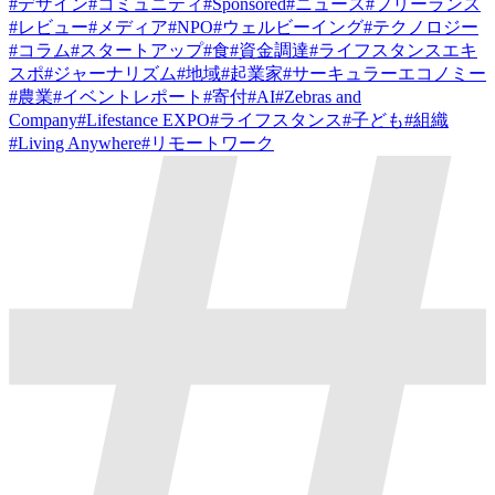
#
デザイン
#
コミュニティ
#
Sponsored
#
ニュース
#
フリーランス
#
レビュー
#
メディア
#
NPO
#
ウェルビーイング
#
テクノロジー
#
コラム
#
スタートアップ
#
食
#
資金調達
#
ライフスタンスエキ
スポ
#
ジャーナリズム
#
地域
#
起業家
#
サーキュラーエコノミー
#
農業
#
イベントレポート
#
寄付
#
AI
#
Zebras and
Company
#
Lifestance EXPO
#
ライフスタンス
#
子ども
#
組織
#
Living Anywhere
#
リモートワーク