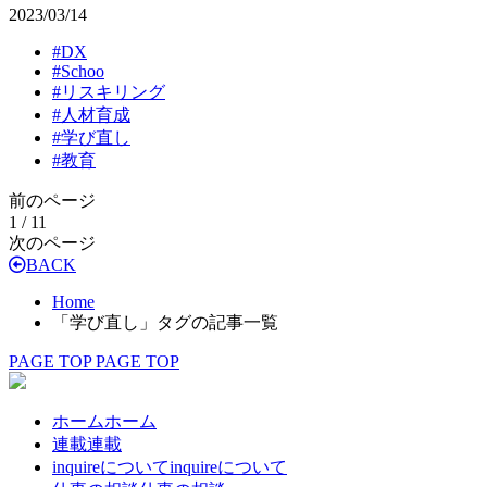
2023/03/14
#
DX
#
Schoo
#
リスキリング
#
人材育成
#
学び直し
#
教育
前のページ
1 / 1
1
次のページ
BACK
Home
「学び直し」タグの記事一覧
PAGE TOP
PAGE TOP
ホーム
ホーム
連載
連載
inquireについて
inquireについて