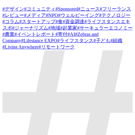
#
デザイン
#
コミュニティ
#
Sponsored
#
ニュース
#
フリーランス
#
レビュー
#
メディア
#
NPO
#
ウェルビーイング
#
テクノロジー
#
コラム
#
スタートアップ
#
食
#
資金調達
#
ライフスタンスエキ
スポ
#
ジャーナリズム
#
地域
#
起業家
#
サーキュラーエコノミー
#
農業
#
イベントレポート
#
寄付
#
AI
#
Zebras and
Company
#
Lifestance EXPO
#
ライフスタンス
#
子ども
#
組織
#
Living Anywhere
#
リモートワーク