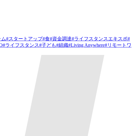
ラム
#
スタートアップ
#
食
#
資金調達
#
ライフスタンスエキスポ
#
PO
#
ライフスタンス
#
子ども
#
組織
#
Living Anywhere
#
リモートワ