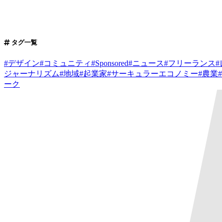
タグ一覧
#
デザイン
#
コミュニティ
#
Sponsored
#
ニュース
#
フリーランス
#
ジャーナリズム
#
地域
#
起業家
#
サーキュラーエコノミー
#
農業
#
ーク