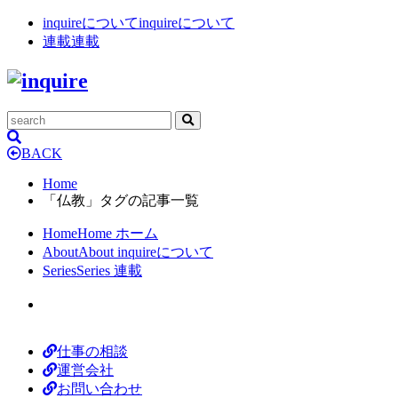
inquireについて
inquireについて
連載
連載
BACK
Home
「仏教」タグの記事一覧
Home
Home
ホーム
About
About
inquireについて
Series
Series
連載
仕事の相談
運営会社
お問い合わせ