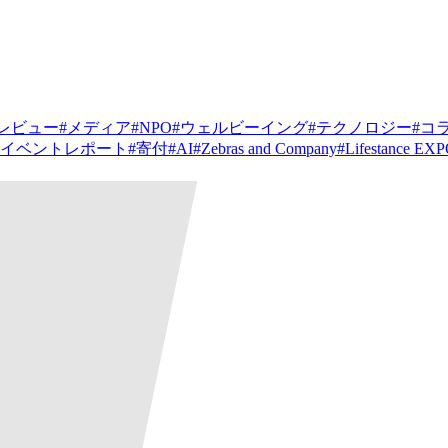
レビュー
#
メディア
#
NPO
#
ウェルビーイング
#
テクノロジー
#
コ
イベントレポート
#
寄付
#
AI
#
Zebras and Company
#
Lifestance EX