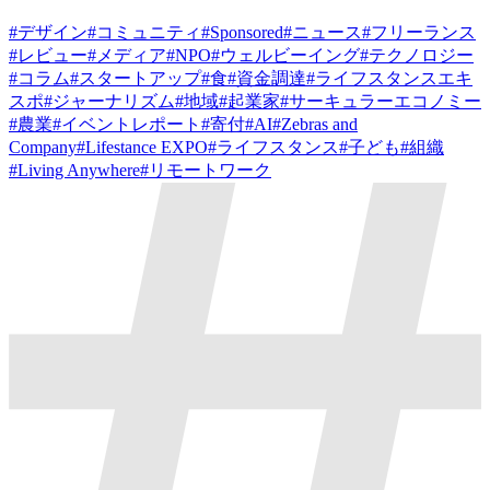
#
デザイン
#
コミュニティ
#
Sponsored
#
ニュース
#
フリーランス
#
レビュー
#
メディア
#
NPO
#
ウェルビーイング
#
テクノロジー
#
コラム
#
スタートアップ
#
食
#
資金調達
#
ライフスタンスエキ
スポ
#
ジャーナリズム
#
地域
#
起業家
#
サーキュラーエコノミー
#
農業
#
イベントレポート
#
寄付
#
AI
#
Zebras and
Company
#
Lifestance EXPO
#
ライフスタンス
#
子ども
#
組織
#
Living Anywhere
#
リモートワーク