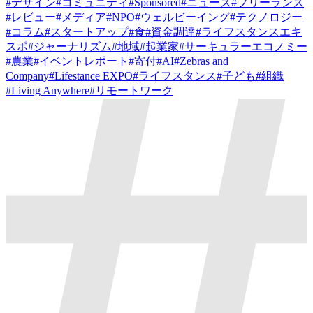
#
デザイン
#
コミュニティ
#
Sponsored
#
ニュース
#
フリーランス
#
レビュー
#
メディア
#
NPO
#
ウェルビーイング
#
テクノロジー
#
コラム
#
スタートアップ
#
食
#
資金調達
#
ライフスタンスエキ
スポ
#
ジャーナリズム
#
地域
#
起業家
#
サーキュラーエコノミー
#
農業
#
イベントレポート
#
寄付
#
AI
#
Zebras and
Company
#
Lifestance EXPO
#
ライフスタンス
#
子ども
#
組織
#
Living Anywhere
#
リモートワーク