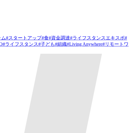
ラム
#
スタートアップ
#
食
#
資金調達
#
ライフスタンスエキスポ
#
PO
#
ライフスタンス
#
子ども
#
組織
#
Living Anywhere
#
リモートワ