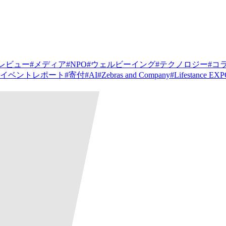
レビュー
#
メディア
#
NPO
#
ウェルビーイング
#
テクノロジー
#
コ
イベントレポート
#
寄付
#
AI
#
Zebras and Company
#
Lifestance EX