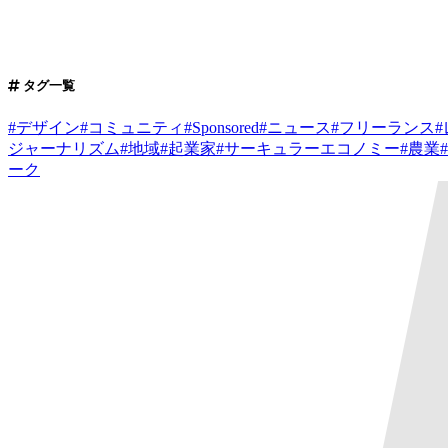
タグ一覧
#
デザイン
#
コミュニティ
#
Sponsored
#
ニュース
#
フリーランス
#
ジャーナリズム
#
地域
#
起業家
#
サーキュラーエコノミー
#
農業
#
ーク