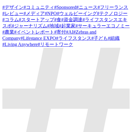
#
デザイン
#
コミュニティ
#
Sponsored
#
ニュース
#
フリーランス
#
レビュー
#
メディア
#
NPO
#
ウェルビーイング
#
テクノロジー
#
コラム
#
スタートアップ
#
食
#
資金調達
#
ライフスタンスエキ
スポ
#
ジャーナリズム
#
地域
#
起業家
#
サーキュラーエコノミー
#
農業
#
イベントレポート
#
寄付
#
AI
#
Zebras and
Company
#
Lifestance EXPO
#
ライフスタンス
#
子ども
#
組織
#
Living Anywhere
#
リモートワーク