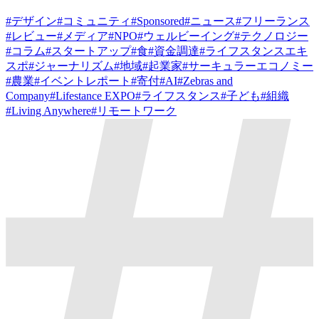
#
デザイン
#
コミュニティ
#
Sponsored
#
ニュース
#
フリーランス
#
レビュー
#
メディア
#
NPO
#
ウェルビーイング
#
テクノロジー
#
コラム
#
スタートアップ
#
食
#
資金調達
#
ライフスタンスエキ
スポ
#
ジャーナリズム
#
地域
#
起業家
#
サーキュラーエコノミー
#
農業
#
イベントレポート
#
寄付
#
AI
#
Zebras and
Company
#
Lifestance EXPO
#
ライフスタンス
#
子ども
#
組織
#
Living Anywhere
#
リモートワーク