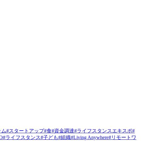
ラム
#
スタートアップ
#
食
#
資金調達
#
ライフスタンスエキスポ
#
PO
#
ライフスタンス
#
子ども
#
組織
#
Living Anywhere
#
リモートワ