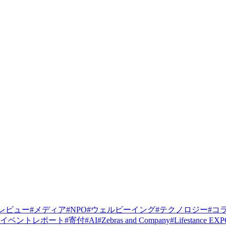
レビュー
#
メディア
#
NPO
#
ウェルビーイング
#
テクノロジー
#
コ
イベントレポート
#
寄付
#
AI
#
Zebras and Company
#
Lifestance EX