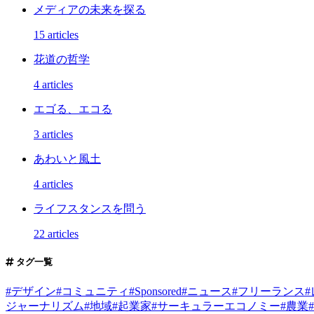
メディアの未来を探る
15 articles
花道の哲学
4 articles
エゴる、エコる
3 articles
あわいと風土
4 articles
ライフスタンスを問う
22 articles
タグ一覧
#
デザイン
#
コミュニティ
#
Sponsored
#
ニュース
#
フリーランス
#
ジャーナリズム
#
地域
#
起業家
#
サーキュラーエコノミー
#
農業
#