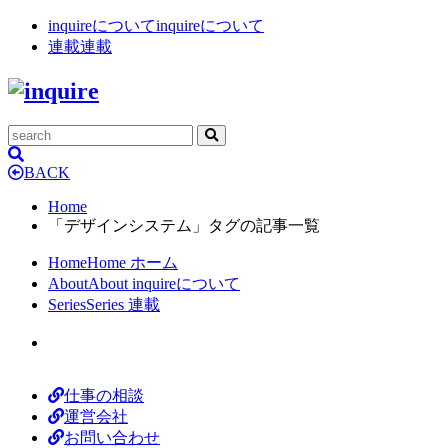
inquireについて
inquireについて
連載
連載
BACK
Home
「デザインシステム」タグの記事一覧
Home
Home
ホーム
About
About
inquireについて
Series
Series
連載
仕事の相談
運営会社
お問い合わせ