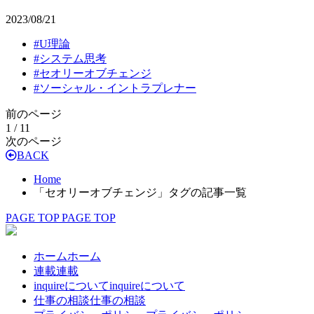
2023/08/21
#
U理論
#
システム思考
#
セオリーオブチェンジ
#
ソーシャル・イントラプレナー
前のページ
1 / 1
1
次のページ
BACK
Home
「セオリーオブチェンジ」タグの記事一覧
PAGE TOP
PAGE TOP
ホーム
ホーム
連載
連載
inquireについて
inquireについて
仕事の相談
仕事の相談