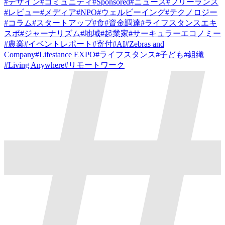
#
デザイン
#
コミュニティ
#
Sponsored
#
ニュース
#
フリーランス
#
レビュー
#
メディア
#
NPO
#
ウェルビーイング
#
テクノロジー
#
コラム
#
スタートアップ
#
食
#
資金調達
#
ライフスタンスエキ
スポ
#
ジャーナリズム
#
地域
#
起業家
#
サーキュラーエコノミー
#
農業
#
イベントレポート
#
寄付
#
AI
#
Zebras and
Company
#
Lifestance EXPO
#
ライフスタンス
#
子ども
#
組織
#
Living Anywhere
#
リモートワーク