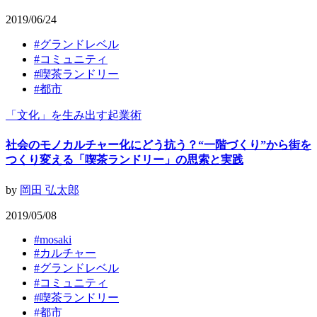
2019/06/24
#
グランドレベル
#
コミュニティ
#
喫茶ランドリー
#
都市
「文化」を生み出す起業術
社会のモノカルチャー化にどう抗う？“一階づくり”から街を
つくり変える「喫茶ランドリー」の思索と実践
by
岡田 弘太郎
2019/05/08
#
mosaki
#
カルチャー
#
グランドレベル
#
コミュニティ
#
喫茶ランドリー
#
都市