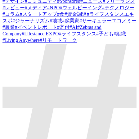
#
デザイン
#
コミュニティ
#
Sponsored
#
ニュース
#
フリーランス
#
レビュー
#
メディア
#
NPO
#
ウェルビーイング
#
テクノロジー
#
コラム
#
スタートアップ
#
食
#
資金調達
#
ライフスタンスエキ
スポ
#
ジャーナリズム
#
地域
#
起業家
#
サーキュラーエコノミー
#
農業
#
イベントレポート
#
寄付
#
AI
#
Zebras and
Company
#
Lifestance EXPO
#
ライフスタンス
#
子ども
#
組織
#
Living Anywhere
#
リモートワーク