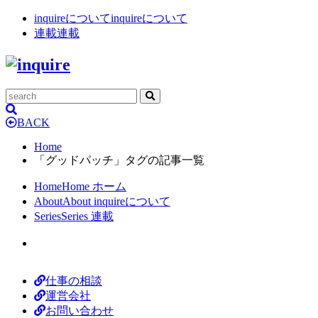
inquireについて
inquireについて
連載
連載
BACK
Home
「グッドパッチ」タグの記事一覧
Home
Home
ホーム
About
About
inquireについて
Series
Series
連載
仕事の相談
運営会社
お問い合わせ