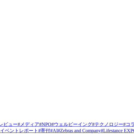
レビュー
#
メディア
#
NPO
#
ウェルビーイング
#
テクノロジー
#
コ
イベントレポート
#
寄付
#
AI
#
Zebras and Company
#
Lifestance EX