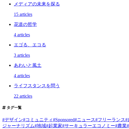
メディアの未来を探る
15 articles
花道の哲学
4 articles
エゴる、エコる
3 articles
あわいと風土
4 articles
ライフスタンスを問う
22 articles
タグ一覧
#
デザイン
#
コミュニティ
#
Sponsored
#
ニュース
#
フリーランス
#
ジャーナリズム
#
地域
#
起業家
#
サーキュラーエコノミー
#
農業
#