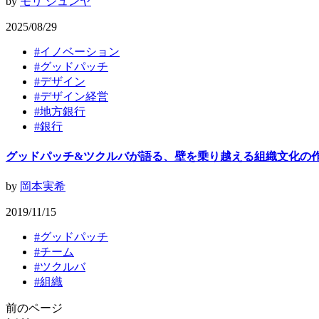
by
モリ ジュンヤ
2025/08/29
#
イノベーション
#
グッドパッチ
#
デザイン
#
デザイン経営
#
地方銀行
#
銀行
グッドパッチ&ツクルバが語る、壁を乗り越える組織文化の
by
岡本実希
2019/11/15
#
グッドパッチ
#
チーム
#
ツクルバ
#
組織
前のページ