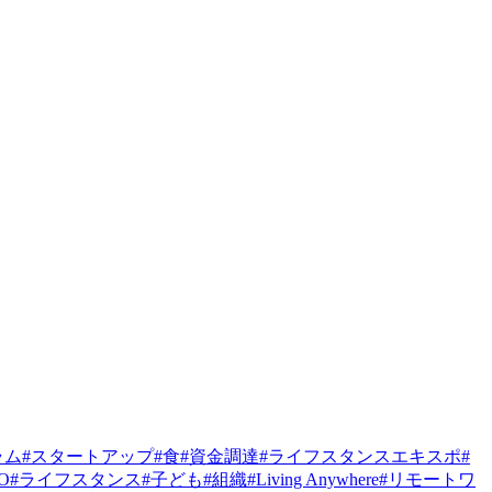
ラム
#
スタートアップ
#
食
#
資金調達
#
ライフスタンスエキスポ
#
PO
#
ライフスタンス
#
子ども
#
組織
#
Living Anywhere
#
リモートワ