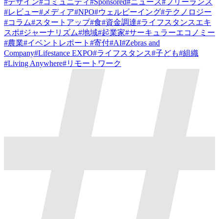
#
デザイン
#
コミュニティ
#
Sponsored
#
ニュース
#
フリーランス
#
レビュー
#
メディア
#
NPO
#
ウェルビーイング
#
テクノロジー
#
コラム
#
スタートアップ
#
食
#
資金調達
#
ライフスタンスエキ
スポ
#
ジャーナリズム
#
地域
#
起業家
#
サーキュラーエコノミー
#
農業
#
イベントレポート
#
寄付
#
AI
#
Zebras and
Company
#
Lifestance EXPO
#
ライフスタンス
#
子ども
#
組織
#
Living Anywhere
#
リモートワーク