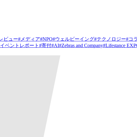
レビュー
#
メディア
#
NPO
#
ウェルビーイング
#
テクノロジー
#
コ
イベントレポート
#
寄付
#
AI
#
Zebras and Company
#
Lifestance EX