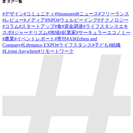
タグ一覧
#
デザイン
#
コミュニティ
#
Sponsored
#
ニュース
#
フリーランス
#
レビュー
#
メディア
#
NPO
#
ウェルビーイング
#
テクノロジー
#
コラム
#
スタートアップ
#
食
#
資金調達
#
ライフスタンスエキ
スポ
#
ジャーナリズム
#
地域
#
起業家
#
サーキュラーエコノミー
#
農業
#
イベントレポート
#
寄付
#
AI
#
Zebras and
Company
#
Lifestance EXPO
#
ライフスタンス
#
子ども
#
組織
#
Living Anywhere
#
リモートワーク