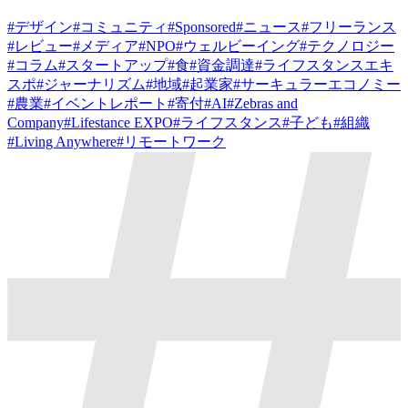
#
デザイン
#
コミュニティ
#
Sponsored
#
ニュース
#
フリーランス
#
レビュー
#
メディア
#
NPO
#
ウェルビーイング
#
テクノロジー
#
コラム
#
スタートアップ
#
食
#
資金調達
#
ライフスタンスエキ
スポ
#
ジャーナリズム
#
地域
#
起業家
#
サーキュラーエコノミー
#
農業
#
イベントレポート
#
寄付
#
AI
#
Zebras and
Company
#
Lifestance EXPO
#
ライフスタンス
#
子ども
#
組織
#
Living Anywhere
#
リモートワーク