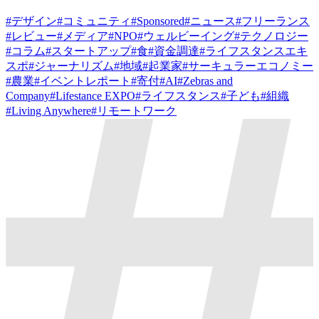
#
デザイン
#
コミュニティ
#
Sponsored
#
ニュース
#
フリーランス
#
レビュー
#
メディア
#
NPO
#
ウェルビーイング
#
テクノロジー
#
コラム
#
スタートアップ
#
食
#
資金調達
#
ライフスタンスエキ
スポ
#
ジャーナリズム
#
地域
#
起業家
#
サーキュラーエコノミー
#
農業
#
イベントレポート
#
寄付
#
AI
#
Zebras and
Company
#
Lifestance EXPO
#
ライフスタンス
#
子ども
#
組織
#
Living Anywhere
#
リモートワーク