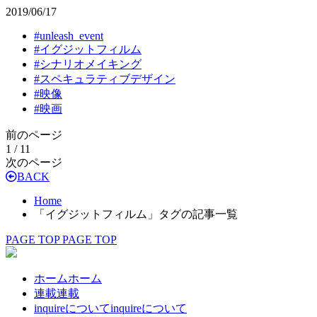
2019/06/17
#
unleash_event
#
イグジットフィルム
#
シナリオメイキング
#
スペキュラティブデザイン
#
映像
#
映画
前のページ
1 / 1
1
次のページ
BACK
Home
「イグジットフィルム」タグの記事一覧
PAGE TOP
PAGE TOP
ホーム
ホーム
連載
連載
inquireについて
inquireについて