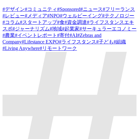
#
デザイン
#
コミュニティ
#
Sponsored
#
ニュース
#
フリーランス
#
レビュー
#
メディア
#
NPO
#
ウェルビーイング
#
テクノロジー
#
コラム
#
スタートアップ
#
食
#
資金調達
#
ライフスタンスエキ
スポ
#
ジャーナリズム
#
地域
#
起業家
#
サーキュラーエコノミー
#
農業
#
イベントレポート
#
寄付
#
AI
#
Zebras and
Company
#
Lifestance EXPO
#
ライフスタンス
#
子ども
#
組織
#
Living Anywhere
#
リモートワーク