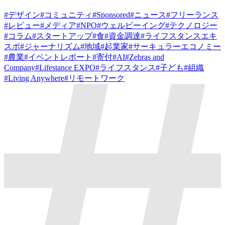
#
デザイン
#
コミュニティ
#
Sponsored
#
ニュース
#
フリーランス
#
レビュー
#
メディア
#
NPO
#
ウェルビーイング
#
テクノロジー
#
コラム
#
スタートアップ
#
食
#
資金調達
#
ライフスタンスエキ
スポ
#
ジャーナリズム
#
地域
#
起業家
#
サーキュラーエコノミー
#
農業
#
イベントレポート
#
寄付
#
AI
#
Zebras and
Company
#
Lifestance EXPO
#
ライフスタンス
#
子ども
#
組織
#
Living Anywhere
#
リモートワーク