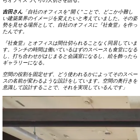
らオフィスづくりの大切さを語る。
吉田さん
「自社のオフィスを”開く”ことで、どこか小難し
い建築業界のイメージを変えたいと考えていました。その姿
勢を見せる場所として、自社のオフィスに『社食堂』を作っ
たんです。
『社食堂』とオフィスは間仕切られることなく同居していま
す。ランチの時間は働いているはずのスペースも食堂になる
し、打ち合わせがはじまると会議室になるし、絵を飾ったら
ギャラリーになる。
空間の役割を固定せず、どう使われるかによってそのスペー
スの名前が変わるような設計をしています。空間の奥行きを
意識して設計することで、それを実現しているんです」