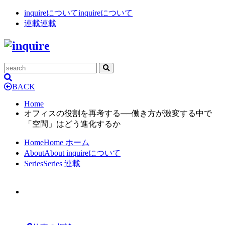
inquireについて
inquireについて
連載
連載
BACK
Home
オフィスの役割を再考する──働き方が激変する中で
「空間」はどう進化するか
Home
Home
ホーム
About
About
inquireについて
Series
Series
連載