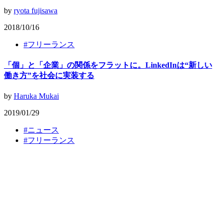
by
ryota fujisawa
2018/10/16
#
フリーランス
「個」と「企業」の関係をフラットに。LinkedInは“新しい
働き方”を社会に実装する
by
Haruka Mukai
2019/01/29
#
ニュース
#
フリーランス