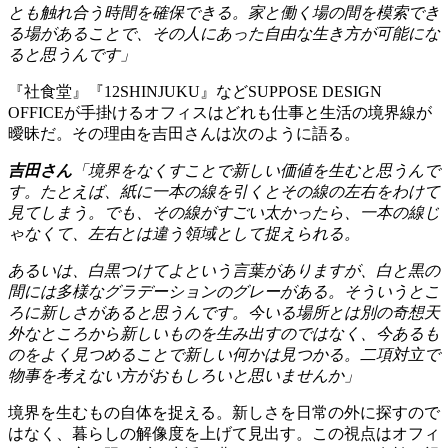
とも触れ合う時間を確保できる。家と働く場の間を模索でき
る場があることで、その人にあった自由な生き方が可能にな
ると思うんです」
『社食堂』『12SHINJUKU』などSUPPOSE DESIGN
OFFICEが手掛けるオフィスはどれも仕事と生活の境界線が
曖昧だ。その理由を吉田さんは次のように語る。
吉田さん
「境界をなくすことで新しい価値を生むと思うんで
す。たとえば、紙に一本の線を引くとその線の左右をわけて
見てしまう。でも、その線がすごい太かったら、一本の線じ
ゃなくて、左右とは違う領域として捉えられる。
あるいは、白黒つけてよという言葉がありますが、白と黒の
間には多様なグラデーションのグレーがある。そういうとこ
ろに新しさがあると思うんです。今いる場所とは別の奇想天
外なところから新しいものを生み出すのではなく、今あるも
のをよく見つめることで新しい何かは見つかる。二項対立で
物事を考えない方がおもしろいと思いませんか」
境界を生むもの自体を捉える。新しさを日常の外に探すので
はなく、暮らしの解像度を上げて見出す。この視点はオフィ