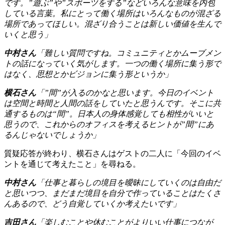
です。”遊ぶ”や”スポーツをする”などいろんな意味を内包
している言葉。私にとって働く場所はいろんなものが混ざる
場所であってほしい。混ざり合うことは新しい価値を生んで
いくと思う」
中村さん
「難しい質問ですね。コミュニティとかムーブメン
トの話になっていく気がします。一つの働く場所に集う形で
はなく、思想とかビジョンに集う形というか」
横石さん
「”間”が入るのかなと思います。今日のイベント
は空間と時間と人間の話をしていたと思うんです。そこに共
通するものは“間”。日本人の身体感覚しても相性がいいと
思うので、これからのオフィスを考えるヒントが”間”にあ
るんじゃないでしょうか」
質疑応答が終わり、横石さんはゲストの二人に「今回のイベ
ントを通じて考えたこと」を尋ねる。
中村さん
「仕事と暮らしの境目を曖昧にしていくのは自由だ
と思いつつ、まだまだ境目を自分で作っていることはたくさ
んあるので、どう自覚していくか考えたいです」
吉田さん
「楽しむことや休むことがよりいい仕事につなが