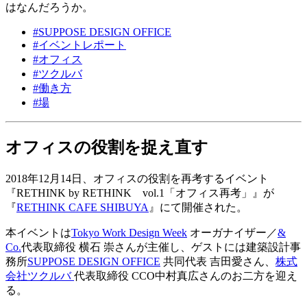
はなんだろうか。
#
SUPPOSE DESIGN OFFICE
#
イベントレポート
#
オフィス
#
ツクルバ
#
働き方
#
場
オフィスの役割を捉え直す
2018年12月14日、オフィスの役割を再考するイベント
『RETHINK by RETHINK vol.1「オフィス再考」』が
『
RETHINK CAFE SHIBUYA
』にて開催された。
本イベントは
Tokyo Work Design Week
オーガナイザー／
&
Co.
代表取締役 横石 崇さんが主催し、ゲストには建築設計事
務所
SUPPOSE DESIGN OFFICE
共同代表 吉田愛さん、
株式
会社ツクルバ
代表取締役 CCO中村真広さんのお二方を迎え
る。