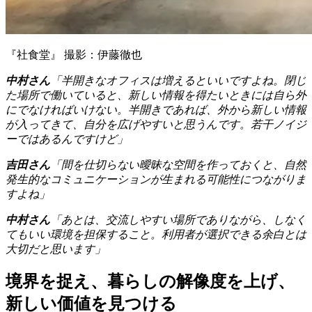
『社食堂』 撮影：伊藤徹也
中村さん
「半開きなオフィスは増えるといいですよね。閉じ
た場所で働いていると、新しい情報を得たいときには自ら外
にでなければいけない。半開きであれば、外から新しい情報
が入ってきて、自分を広げやすいと思うんです。若干ノイジ
ーではあるんですけど」
吉田さん
「間を仕切らない曖昧な空間を作っておくと、自然
発生的なコミュニケーションが生まれる可能性につながりま
すよね」
中村さん
「あとは、交流しやすい場所でありながら、しなく
てもいい環境を担保すること。利用者が選択できる余白とは
大切だと思います」
境界を捉え、暮らしの解像度を上げ、
新しい価値を見つける