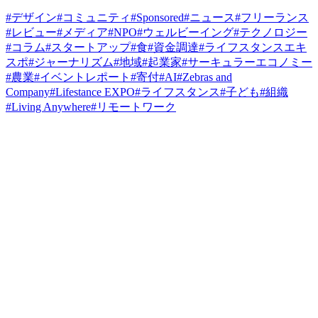
#
デザイン
#
コミュニティ
#
Sponsored
#
ニュース
#
フリーランス
#
レビュー
#
メディア
#
NPO
#
ウェルビーイング
#
テクノロジー
#
コラム
#
スタートアップ
#
食
#
資金調達
#
ライフスタンスエキ
スポ
#
ジャーナリズム
#
地域
#
起業家
#
サーキュラーエコノミー
#
農業
#
イベントレポート
#
寄付
#
AI
#
Zebras and
Company
#
Lifestance EXPO
#
ライフスタンス
#
子ども
#
組織
#
Living Anywhere
#
リモートワーク