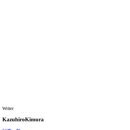
Writer
KazuhiroKimura