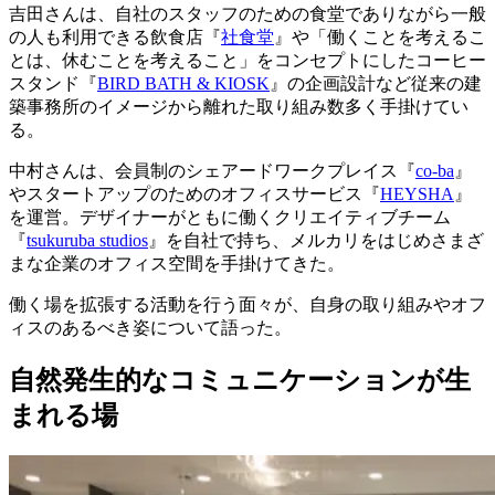
吉田さんは、自社のスタッフのための食堂でありながら一般
の人も利用できる飲食店『
社食堂
』や「働くことを考えるこ
とは、休むことを考えること」をコンセプトにしたコーヒー
スタンド『
BIRD BATH & KIOSK
』の企画設計など従来の建
築事務所のイメージから離れた取り組み数多く手掛けてい
る。
中村さんは、会員制のシェアードワークプレイス『
co-ba
』
やスタートアップのためのオフィスサービス『
HEYSHA
』
を運営。デザイナーがともに働くクリエイティブチーム
『
tsukuruba studios
』を自社で持ち、メルカリをはじめさまざ
まな企業のオフィス空間を手掛けてきた。
働く場を拡張する活動を行う面々が、自身の取り組みやオフ
ィスのあるべき姿について語った。
自然発生的なコミュニケーションが生
まれる場