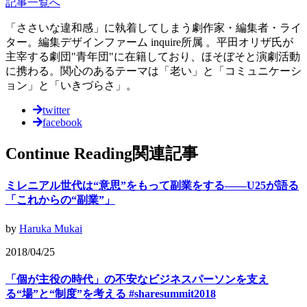
記事一覧へ
「ささいな違和感」に執着してしまう劇作家・編集者・ライ
ター。編集デザインファーム inquire所属 。平田オリザ氏が
主宰する劇団"青年団"に在籍しており、ほそぼそと演劇活動
に携わる。関心のあるテーマは「老い」と「コミュニケーシ
ョン」と「いきづらさ」。
twitter
facebook
Continue Reading
関連記事
ミレニアル世代は“意思”をもって副業をする――U25が語る
「これからの“副業”」
by
Haruka Mukai
2018/04/25
「個が主役の時代」の不安なビジネスパーソンを支え
る“場”と“制度”を考える #sharesummit2018