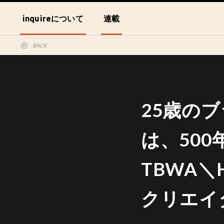
inquireについて
連載
BACK
25歳の
は、50
TBWA＼
クリエイ