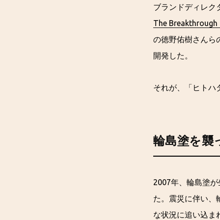
ブランドディレク
The Breakthroug
の徳野佑樹さんら
開発した。
それが、「ヒトハ
輪島塗を襲
2007年、輪島
た。震災に伴い、
な状況に追い込ま