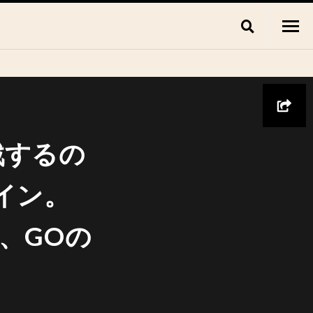
戦するの
イン。
M、GOの