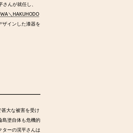
平さんが就任し、
BWA＼HAKUHODO
デザインした漆器を
で甚大な被害を受け
輪島塗自体も危機的
クターの滉平さんは