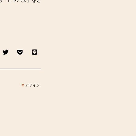
ら「ヒトハダ」をと
#
デザイン