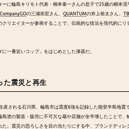
ターに輪島キリモト代表・桐本泰一さんの息子で25歳の桐本滉
h CompanyGO
の三浦崇宏さん、
QUANTUM
の井上裕太さん、
T
のクリエイターが参画することで、伝統的な技法を現代的にリ
ダに一番近いコップ」をはじめとした漆器だ。
った震災と再生
塗が生産される石川県、輪島市は震度6強を記録した能登半島地震
輪島塗の製造・販売に不可欠な蔵や店舗が全半壊したことで、
れた。震災の恐ろしさを目の当たりにする中、ブランドディレ