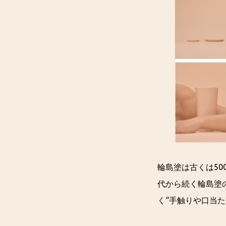
輪島塗は古くは500年
代から続く輪島塗
く“手触りや口当