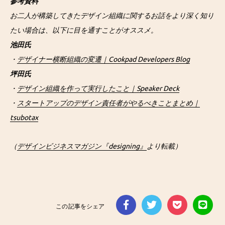
参考資料
お二人が構築してきたデザイン組織に関するお話をより深く知り
たい場合は、以下に目を通すことがオススメ。
池田氏
・
デザイナー横断組織の変遷｜Cookpad Developers Blog
坪田氏
・
デザイン組織を作って実行したこと｜Speaker Deck
・
スタートアップのデザイン責任者がやるべきことまとめ｜
tsubotax
（
デザインビジネスマガジン『designing』
より転載）
この記事をシェア