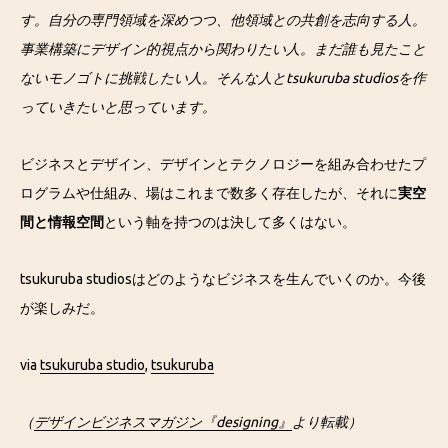
す。自分の専門領域を深めつつ、他領域との共創を志向する人。
事業構築にデザイン的視点から関わりたい人。まだ誰も見たこと
ないモノゴトに挑戦したい人。そんな人とtsukuruba studiosを作
っていきたいと思っています。
ビジネスとデザイン、デザインとテクノロジーを組み合わせたプ
ログラムや仕組み、場はこれまで数多く存在したが、それに
実空
間と情報空間
という軸を持つのは決して多くはない。
tsukuruba studiosはどのようなビジネスを生んでいくのか。今後
が楽しみだ。
via
tsukuruba studio
,
tsukuruba
（
デザインビジネスマガジン『designing』
より転載）