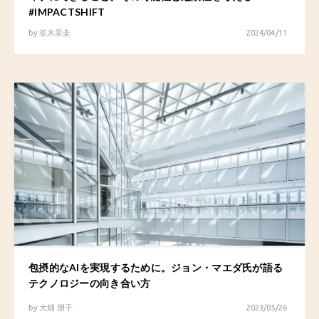
#IMPACTSHIFT
by
並木里圭
2024/04/11
包摂的なAIを実現するために。ジョン・マエダ氏が語る
テクノロジーの向き合い方
by
大畑 朋子
2023/05/26