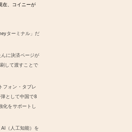
。現在、コイニーが
neyターミナル」だ
たんに決済ページが
印刷して渡すことで
ートフォン・タブレ
弾として中国で8
制強化をサポートし
AI（人工知能）を