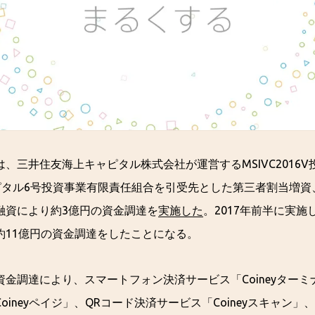
、三井住友海上キャピタル株式会社が運営するMSIVC2016
ャピタル6号投資事業有限責任組合を引受先とした第三者割当増
融資により約3億円の資金調達を
実施した
。2017年前半に実施
約11億円の資金調達をしたことになる。
金調達により、スマートフォン決済サービス「Coineyター
oineyペイジ」、QRコード決済サービス「Coineyスキャン」