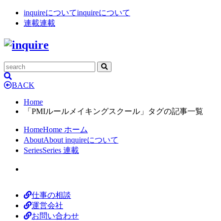
inquireについて
inquireについて
連載
連載
BACK
Home
「PMIルールメイキングスクール」タグの記事一覧
Home
Home
ホーム
About
About
inquireについて
Series
Series
連載
仕事の相談
運営会社
お問い合わせ