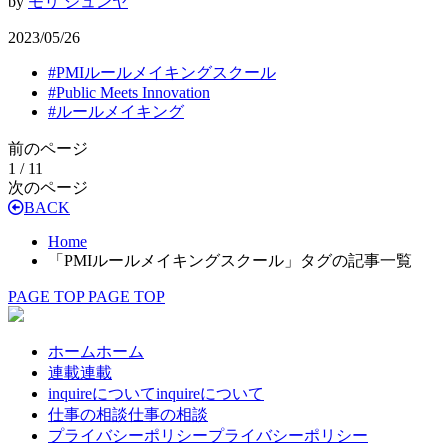
by
モリ ジュンヤ
2023/05/26
#
PMIルールメイキングスクール
#
Public Meets Innovation
#
ルールメイキング
前のページ
1 / 1
1
次のページ
BACK
Home
「PMIルールメイキングスクール」タグの記事一覧
PAGE TOP
PAGE TOP
ホーム
ホーム
連載
連載
inquireについて
inquireについて
仕事の相談
仕事の相談
プライバシーポリシー
プライバシーポリシー