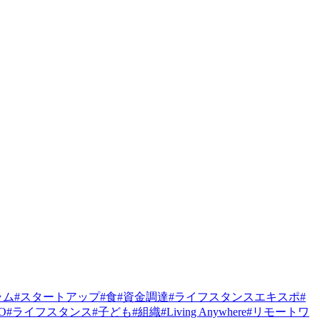
ラム
#
スタートアップ
#
食
#
資金調達
#
ライフスタンスエキスポ
#
PO
#
ライフスタンス
#
子ども
#
組織
#
Living Anywhere
#
リモートワ