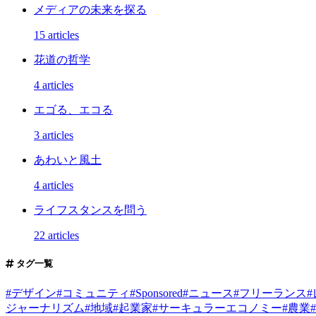
メディアの未来を探る
15 articles
花道の哲学
4 articles
エゴる、エコる
3 articles
あわいと風土
4 articles
ライフスタンスを問う
22 articles
タグ一覧
#
デザイン
#
コミュニティ
#
Sponsored
#
ニュース
#
フリーランス
#
ジャーナリズム
#
地域
#
起業家
#
サーキュラーエコノミー
#
農業
#