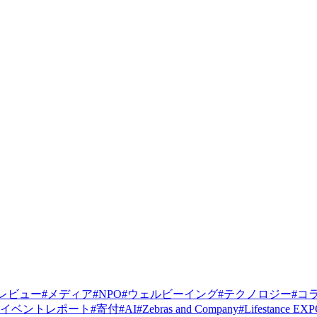
レビュー
#
メディア
#
NPO
#
ウェルビーイング
#
テクノロジー
#
コ
イベントレポート
#
寄付
#
AI
#
Zebras and Company
#
Lifestance EX