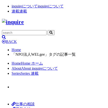
inquireについて
inquireについて
連載
連載
BACK
Home
「NPO法人WELgee」タグの記事一覧
Home
Home
ホーム
About
About
inquireについて
Series
Series
連載
仕事の相談