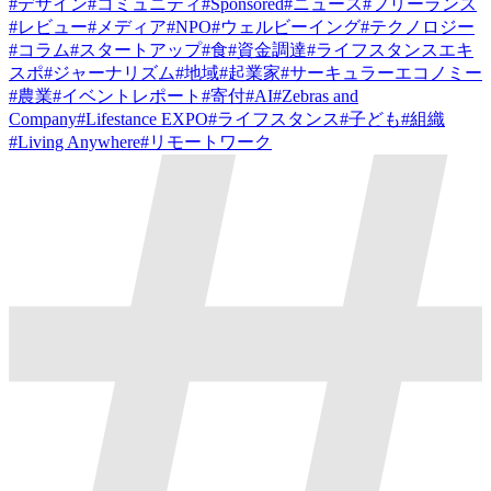
#
デザイン
#
コミュニティ
#
Sponsored
#
ニュース
#
フリーランス
#
レビュー
#
メディア
#
NPO
#
ウェルビーイング
#
テクノロジー
#
コラム
#
スタートアップ
#
食
#
資金調達
#
ライフスタンスエキ
スポ
#
ジャーナリズム
#
地域
#
起業家
#
サーキュラーエコノミー
#
農業
#
イベントレポート
#
寄付
#
AI
#
Zebras and
Company
#
Lifestance EXPO
#
ライフスタンス
#
子ども
#
組織
#
Living Anywhere
#
リモートワーク