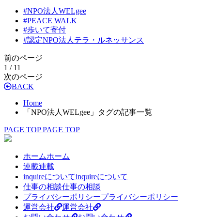
#
NPO法人WELgee
#
PEACE WALK
#
歩いて寄付
#
認定NPO法人テラ・ルネッサンス
前のページ
1 / 1
1
次のページ
BACK
Home
「NPO法人WELgee」タグの記事一覧
PAGE TOP
PAGE TOP
ホーム
ホーム
連載
連載
inquireについて
inquireについて
仕事の相談
仕事の相談
プライバシーポリシー
プライバシーポリシー
運営会社
運営会社