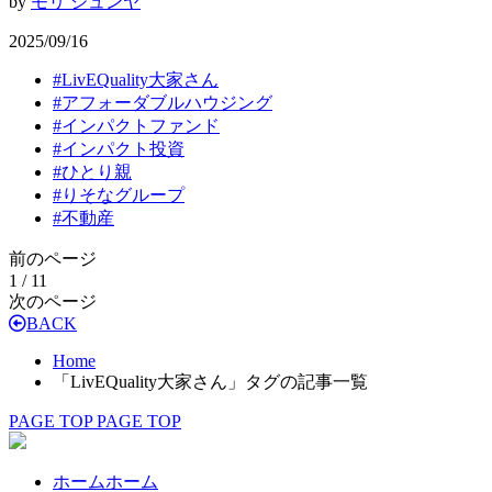
by
モリ ジュンヤ
2025/09/16
#
LivEQuality大家さん
#
アフォーダブルハウジング
#
インパクトファンド
#
インパクト投資
#
ひとり親
#
りそなグループ
#
不動産
前のページ
1 / 1
1
次のページ
BACK
Home
「LivEQuality大家さん」タグの記事一覧
PAGE TOP
PAGE TOP
ホーム
ホーム