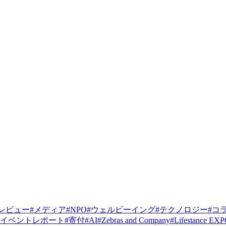
レビュー
#
メディア
#
NPO
#
ウェルビーイング
#
テクノロジー
#
コ
イベントレポート
#
寄付
#
AI
#
Zebras and Company
#
Lifestance EX