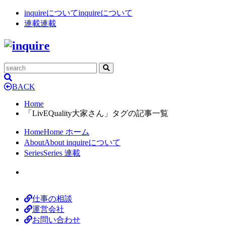
inquireについて
inquireについて
連載
連載
BACK
Home
「LivEQuality大家さん」タグの記事一覧
Home
Home
ホーム
About
About
inquireについて
Series
Series
連載
仕事の相談
運営会社
お問い合わせ