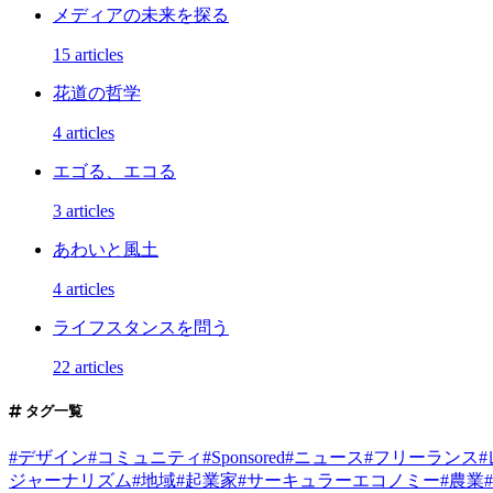
メディアの未来を探る
15 articles
花道の哲学
4 articles
エゴる、エコる
3 articles
あわいと風土
4 articles
ライフスタンスを問う
22 articles
タグ一覧
#
デザイン
#
コミュニティ
#
Sponsored
#
ニュース
#
フリーランス
#
ジャーナリズム
#
地域
#
起業家
#
サーキュラーエコノミー
#
農業
#