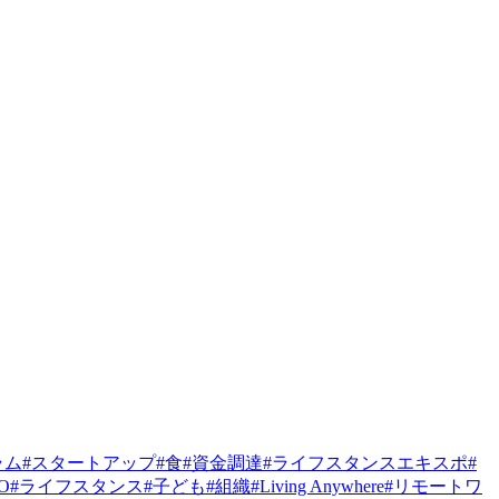
ラム
#
スタートアップ
#
食
#
資金調達
#
ライフスタンスエキスポ
#
PO
#
ライフスタンス
#
子ども
#
組織
#
Living Anywhere
#
リモートワ