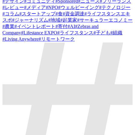
#
デザイン
#
コミュニティ
#
Sponsored
#
ニュース
#
フリーランス
#
レビュー
#
メディア
#
NPO
#
ウェルビーイング
#
テクノロジー
#
コラム
#
スタートアップ
#
食
#
資金調達
#
ライフスタンスエキ
スポ
#
ジャーナリズム
#
地域
#
起業家
#
サーキュラーエコノミー
#
農業
#
イベントレポート
#
寄付
#
AI
#
Zebras and
Company
#
Lifestance EXPO
#
ライフスタンス
#
子ども
#
組織
#
Living Anywhere
#
リモートワーク