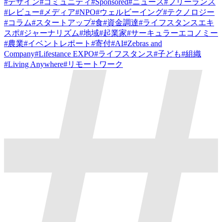
#
デザイン
#
コミュニティ
#
Sponsored
#
ニュース
#
フリーランス
#
レビュー
#
メディア
#
NPO
#
ウェルビーイング
#
テクノロジー
#
コラム
#
スタートアップ
#
食
#
資金調達
#
ライフスタンスエキ
スポ
#
ジャーナリズム
#
地域
#
起業家
#
サーキュラーエコノミー
#
農業
#
イベントレポート
#
寄付
#
AI
#
Zebras and
Company
#
Lifestance EXPO
#
ライフスタンス
#
子ども
#
組織
#
Living Anywhere
#
リモートワーク