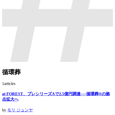
循環葬
1
articles
at FOREST、プレシリーズAで2.5億円調達──循環葬®︎の拠
点拡大へ
by
モリ ジュンヤ