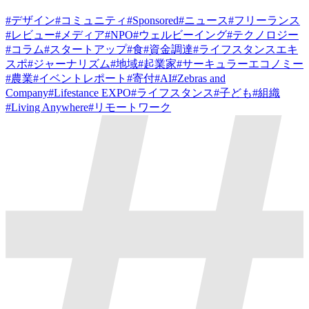
#
デザイン
#
コミュニティ
#
Sponsored
#
ニュース
#
フリーランス
#
レビュー
#
メディア
#
NPO
#
ウェルビーイング
#
テクノロジー
#
コラム
#
スタートアップ
#
食
#
資金調達
#
ライフスタンスエキ
スポ
#
ジャーナリズム
#
地域
#
起業家
#
サーキュラーエコノミー
#
農業
#
イベントレポート
#
寄付
#
AI
#
Zebras and
Company
#
Lifestance EXPO
#
ライフスタンス
#
子ども
#
組織
#
Living Anywhere
#
リモートワーク