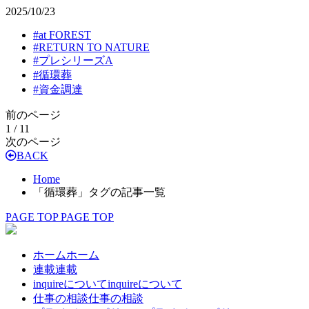
2025/10/23
#
at FOREST
#
RETURN TO NATURE
#
プレシリーズA
#
循環葬
#
資金調達
前のページ
1 / 1
1
次のページ
BACK
Home
「循環葬」タグの記事一覧
PAGE TOP
PAGE TOP
ホーム
ホーム
連載
連載
inquireについて
inquireについて
仕事の相談
仕事の相談