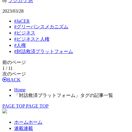
by
フジカワ 悠
2023/03/28
#
JaCER
#
グリーバンスメカニズム
#
ビジネス
#
ビジネスと人権
#
人権
#
対話救済プラットフォーム
前のページ
1 / 1
1
次のページ
BACK
Home
「対話救済プラットフォーム」タグの記事一覧
PAGE TOP
PAGE TOP
ホーム
ホーム
連載
連載