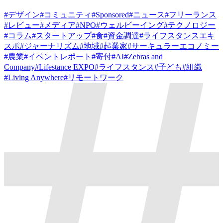
#
デザイン
#
コミュニティ
#
Sponsored
#
ニュース
#
フリーランス
#
レビュー
#
メディア
#
NPO
#
ウェルビーイング
#
テクノロジー
#
コラム
#
スタートアップ
#
食
#
資金調達
#
ライフスタンスエキ
スポ
#
ジャーナリズム
#
地域
#
起業家
#
サーキュラーエコノミー
#
農業
#
イベントレポート
#
寄付
#
AI
#
Zebras and
Company
#
Lifestance EXPO
#
ライフスタンス
#
子ども
#
組織
#
Living Anywhere
#
リモートワーク