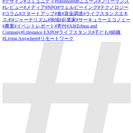
#
デザイン
#
コミュニティ
#
Sponsored
#
ニュース
#
フリーランス
#
レビュー
#
メディア
#
NPO
#
ウェルビーイング
#
テクノロジー
#
コラム
#
スタートアップ
#
食
#
資金調達
#
ライフスタンスエキ
スポ
#
ジャーナリズム
#
地域
#
起業家
#
サーキュラーエコノミー
#
農業
#
イベントレポート
#
寄付
#
AI
#
Zebras and
Company
#
Lifestance EXPO
#
ライフスタンス
#
子ども
#
組織
#
Living Anywhere
#
リモートワーク