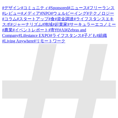
#
デザイン
#
コミュニティ
#
Sponsored
#
ニュース
#
フリーランス
#
レビュー
#
メディア
#
NPO
#
ウェルビーイング
#
テクノロジー
#
コラム
#
スタートアップ
#
食
#
資金調達
#
ライフスタンスエキ
スポ
#
ジャーナリズム
#
地域
#
起業家
#
サーキュラーエコノミー
#
農業
#
イベントレポート
#
寄付
#
AI
#
Zebras and
Company
#
Lifestance EXPO
#
ライフスタンス
#
子ども
#
組織
#
Living Anywhere
#
リモートワーク