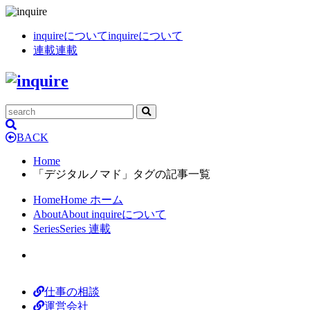
inquireについて
inquireについて
連載
連載
BACK
Home
「デジタルノマド」タグの記事一覧
Home
Home
ホーム
About
About
inquireについて
Series
Series
連載
仕事の相談
運営会社