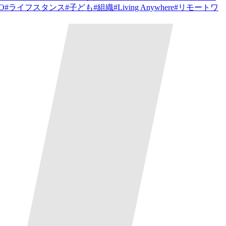
PO
#
ライフスタンス
#
子ども
#
組織
#
Living Anywhere
#
リモートワ