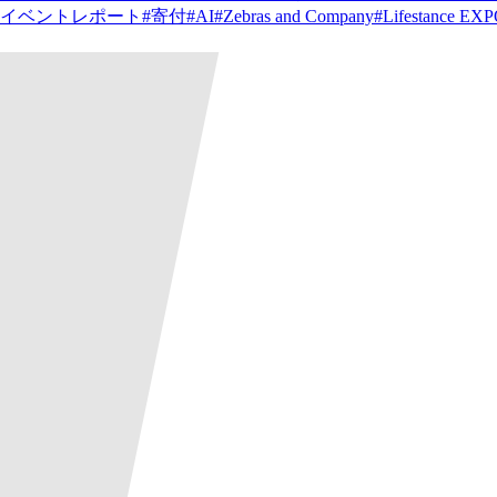
イベントレポート
#
寄付
#
AI
#
Zebras and Company
#
Lifestance EX