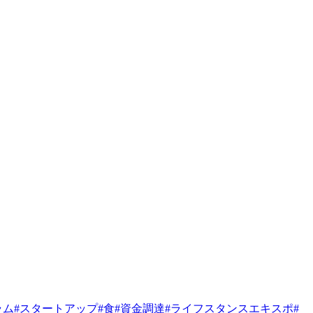
ラム
#
スタートアップ
#
食
#
資金調達
#
ライフスタンスエキスポ
#