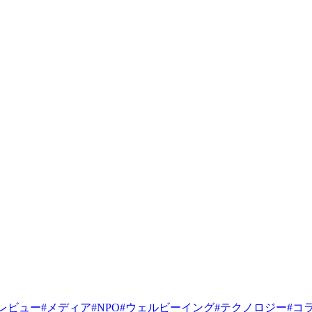
レビュー
#
メディア
#
NPO
#
ウェルビーイング
#
テクノロジー
#
コ