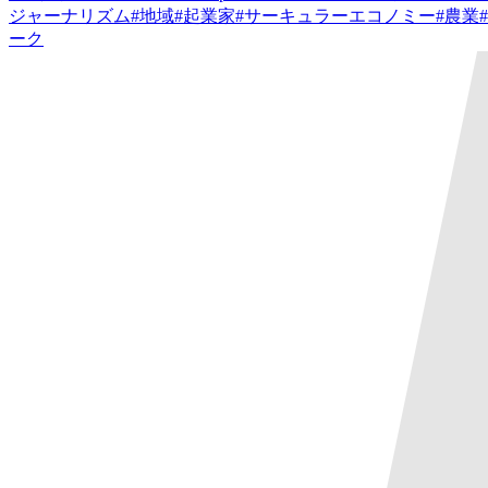
ジャーナリズム
#
地域
#
起業家
#
サーキュラーエコノミー
#
農業
#
ーク