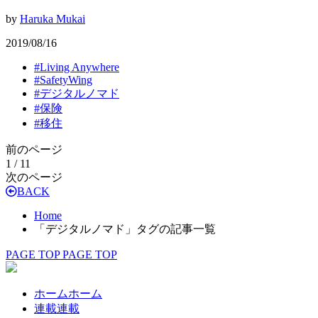
by
Haruka Mukai
2019/08/16
#
Living Anywhere
#
SafetyWing
#
デジタルノマド
#
保険
#
移住
前のページ
1 / 1
1
次のページ
BACK
Home
「デジタルノマド」タグの記事一覧
PAGE TOP
PAGE TOP
ホーム
ホーム
連載
連載