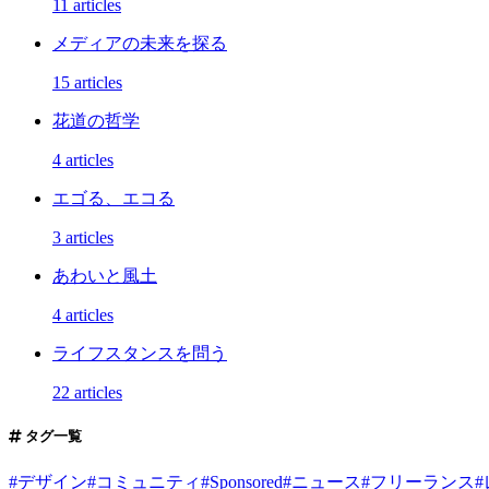
11 articles
メディアの未来を探る
15 articles
花道の哲学
4 articles
エゴる、エコる
3 articles
あわいと風土
4 articles
ライフスタンスを問う
22 articles
タグ一覧
#
デザイン
#
コミュニティ
#
Sponsored
#
ニュース
#
フリーランス
#